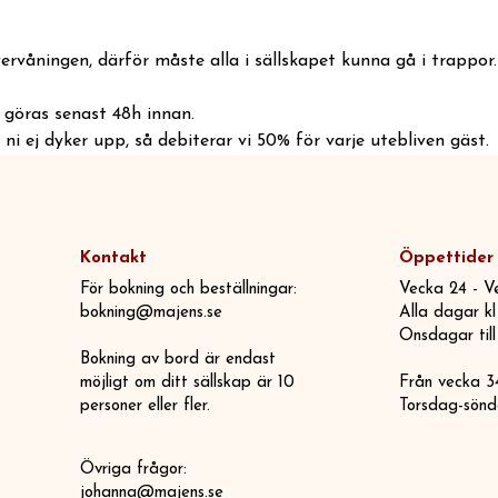
ervåningen, därför måste alla i sällskapet kunna gå i trappor.
göras senast 48h innan.
ni ej dyker upp, så debiterar vi 50% för varje utebliven gäst.
Kontakt
Öppettider
För bokning och beställningar:
Vecka 24 - V
bokning@majens.se
Alla dagar k
Onsdagar till
Bokning av bord är endast
möjligt om ditt sällskap är 10
Från vecka 3
personer eller fler.
Torsdag-sönd
Övriga frågor:
johanna@majens.se