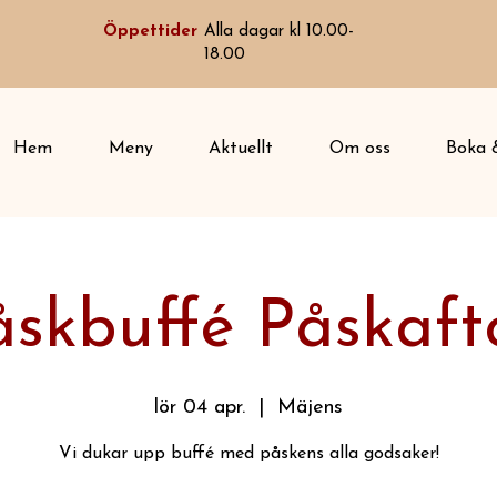
Öppettider
Alla dagar kl 10.00-
18.00
Hem
Meny
Aktuellt
Om oss
Boka &
åskbuffé Påskaft
lör 04 apr.
  |  
Mäjens
Vi dukar upp buffé med påskens alla godsaker!