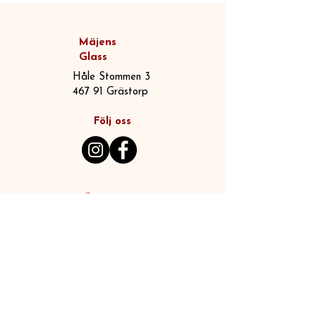
Mäjens
Glass
Håle Stommen 3
467 91 Grästorp
Följ oss
Öppettider
Vecka 24 - Vecka 33
Alla dagar kl 10.00-18.00
Onsdagar till minst kl 20.00​
Från vecka 34 och framåt
Torsdag-söndag kl
11.00-17.00