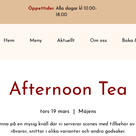
Öppettider
Alla dagar kl 10.00-
18.00
Hem
Meny
Aktuellt
Om oss
Boka &
Afternoon Tea
tors 19 mars
  |  
Mäjens
mna på en mysig kväll där vi serverar scones med tillbehör av 
råvaror, snittar i olika varianter och andra godsaker.