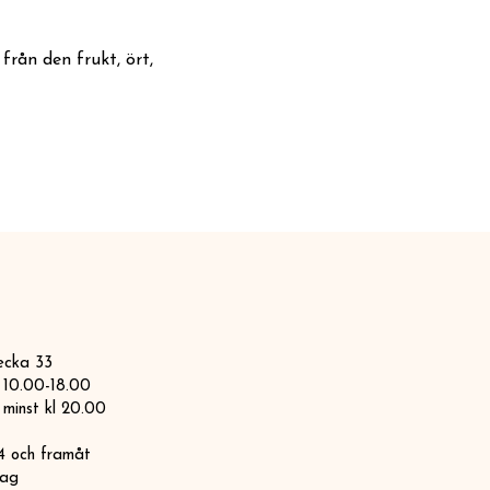
rån den frukt, ört, 
ecka 33
l 10.00-18.00
 minst kl 20.00​
4 och framåt
dag