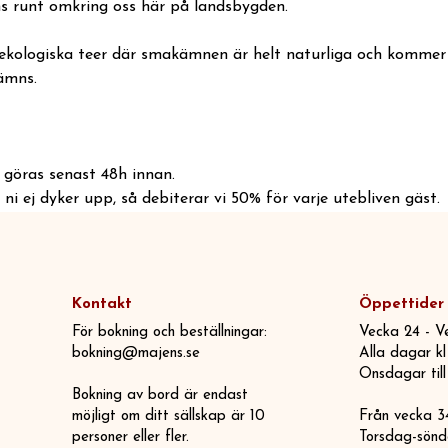
ns runt omkring oss här på landsbygden.
 ekologiska teer där smakämnen är helt naturliga och kommer f
ämns.
göras senast 48h innan.
ni ej dyker upp, så debiterar vi 50% för varje utebliven gäst.
Kontakt
Öppettider
För bokning och beställningar:
Vecka 24 - V
bokning@majens.se
Alla dagar k
Onsdagar till
Bokning av bord är endast
möjligt om ditt sällskap är 10
Från vecka 3
personer eller fler.
Torsdag-sön